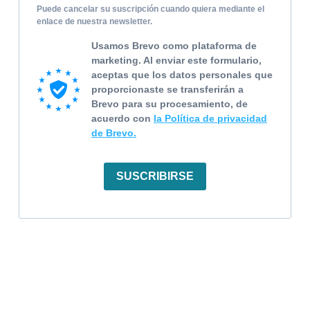
Puede cancelar su suscripción cuando quiera mediante el
enlace de nuestra newsletter.
Usamos Brevo como plataforma de
marketing. Al enviar este formulario,
aceptas que los datos personales que
proporcionaste se transferirán a
Brevo para su procesamiento, de
acuerdo con
la Política de privacidad
de Brevo.
SUSCRIBIRSE
LEXMOVEA GROUP
Lexmovea Español 🇪🇸
Lexmovea USA 🇺🇸
Lexmovea عربي 🇦🇪
English Lexmovea of Arabia 🇦🇪
Lexmovea Mexico 🇲🇽