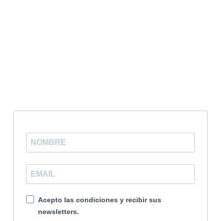
RÉSIDENCE
NOMAD DIGITAL
VISITE D'ÉTUDE
CARTE COMMUNAUTAIRE
RESTEZ INFORMÉ GRÂCE À NOTRE
LETTRE D'INFORMATION
Acepto las condiciones y recibir sus
newsletters.