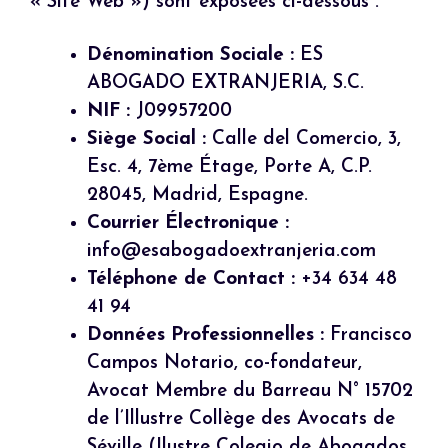
« Site Web ») sont exposées ci-dessous :
Dénomination Sociale :
ES
ABOGADO EXTRANJERIA, S.C.
NIF :
J09957200
Siège Social :
Calle del Comercio, 3,
Esc. 4, 7ème Étage, Porte A, C.P.
28045, Madrid, Espagne.
Courrier Électronique :
info@esabogadoextranjeria.com
Téléphone de Contact :
+34 634 48
41 94
Données Professionnelles :
Francisco
Campos Notario, co-fondateur,
Avocat Membre du Barreau N° 15702
de l’Illustre Collège des Avocats de
Séville (Ilustre Colegio de Abogados