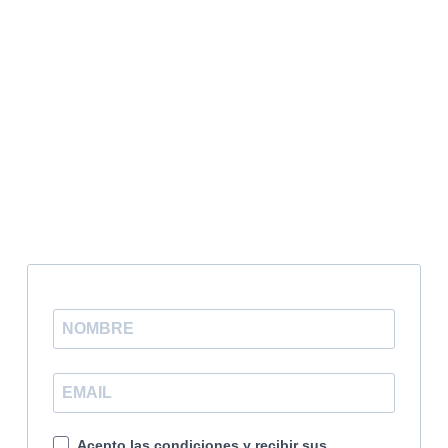
NATIONALITÉ ESPAGNOLE SELON LA
RÉSIDENCE
NOMAD DIGITAL
VISITE D'ÉTUDE
CARTE COMMUNAUTAIRE
RESTEZ INFORMÉ GRÂCE À NOTRE
LETTRE D'INFORMATION
Acepto las condiciones y recibir sus