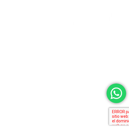
LEXMOVEA GROUP
Lexmovea Español 🇪🇸
Lexmovea USA 🇺🇸
Lexmovea عربي 🇦🇪
English Lexmovea of Arabia 🇦🇪
Lexmovea Mexico 🇲🇽
POLITIQUE DE CONFIDENTIALITÉ
AVIS JURIDIQUE
POLITIQUE EN MATIÈRE DE COOKIES
SITE MAP
Copyright © 2026 . Tous les droits sont
réservés.